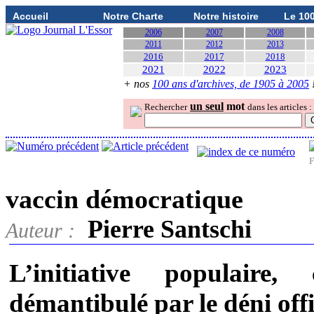
Accueil
Notre Charte
Notre histoire
Le 10
2006
2007
2008
2011
2012
2013
2016
2017
2018
2021
2022
2023
+ nos
100 ans d'archives, de 1905 à 2005
un seul
mot
Rechercher
dans les articles :
F
vaccin démocratique
Pierre Santschi
Auteur :
L’initiative populaire
démantibulé par le déni offi