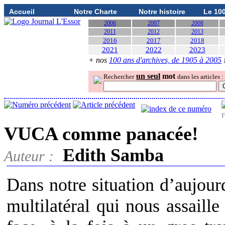
Accueil
Notre Charte
Notre histoire
Le 10
2006
2007
2008
2011
2012
2013
2016
2017
2018
2021
2022
2023
+ nos
100 ans d'archives, de 1905 à 2005
un seul
mot
Rechercher
dans les articles :
F
VUCA comme panacée!
Edith Samba
Auteur :
Dans notre situation d’aujour
multilatéral qui nous assaille