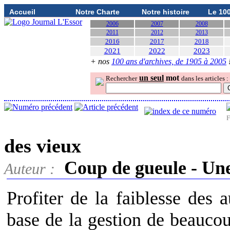
Accueil
Notre Charte
Notre histoire
Le 10
2006
2007
2008
2011
2012
2013
2016
2017
2018
2021
2022
2023
+ nos
100 ans d'archives, de 1905 à 2005
un seul
mot
Rechercher
dans les articles :
F
des vieux
Coup de gueule - Une
Auteur :
Profiter de la faiblesse des 
base de la gestion de beaucou