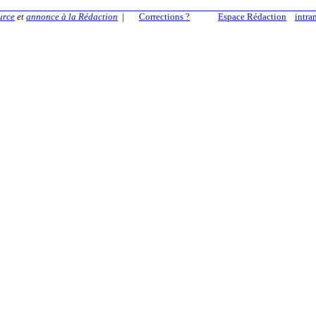
urce
et
annonce à la Rédaction
|
Corrections ?
Espace Rédaction
intra