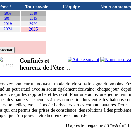
0ème !
Tout savoir...
L'équipe
Nous contacte
2009
2010
2014
2015
2019
2020
2024
2025
Confinés et
uin 2020
heureux de l’être…
nter avec bonheur un nouveau mode de vie sous le signe du «moins c’e
ué un petit rituel avec sa soeur également écrivaine: chaque jour, depu
phone, ce qui les rapproche et les ravit. Pour une autre, une jeune femm
dence, des paniers suspendus à des cordes tendues entre les balcons so
onnes bouteilles, etc…. lors de barbecue-parties communautaires. Pour 
es qui ont permis des prises de conscience, des solutions à des problèm
mpte que l’on pouvait être heureux avec moins!»
D'après le magazine
L’Illustré
n° 18