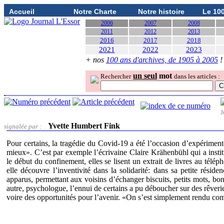
Accueil
Notre Charte
Notre histoire
Le 10
2006
2007
2008
2011
2012
2013
2016
2017
2018
2021
2022
2023
+ nos
100 ans d'archives, de 1905 à 2005
!
un seul
mot
Rechercher
dans les articles :
J
Yvette Humbert Fink
signalée par :
Pour certains, la tragédie du Covid-19 a été l’occasion d’expérime
mieux». C’est par exemple l’écrivaine Claire Krähenbühl qui a instit
le début du confinement, elles se lisent un extrait de livres au télé
elle découvre l’inventivité dans la solidarité: dans sa petite rési
apparus, permettant aux voisins d’échanger biscuits, petits mots, b
autre, psychologue, l’ennui de certains a pu déboucher sur des rêveri
voire des opportunités pour l’avenir. «On s’est simplement rendu co