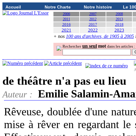
Accueil
Notre Charte
Notre histoire
Le 10
2006
2007
2008
2011
2012
2013
2016
2017
2018
2021
2022
2023
+ nos
100 ans d'archives, de 1905 à 2005
un seul
mot
Rechercher
dans les articles :
A
de théâtre n'a pas eu lieu
Emilie Salamin-Ama
Auteur :
Rêveuse, doublée d'une nature
mise à rêver en regardant le 