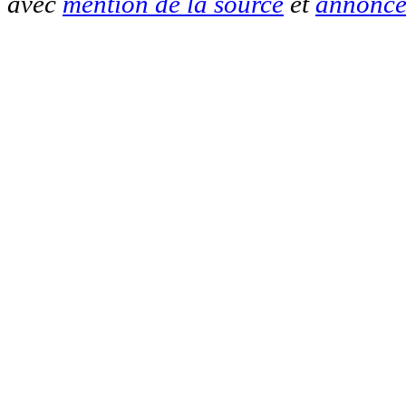
avec
mention de la source
et
annonce