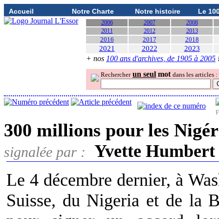
Accueil
Notre Charte
Notre histoire
Le 10
2006
2007
2008
2011
2012
2013
2016
2017
2018
2021
2022
2023
+ nos
100 ans d'archives, de 1905 à 2005
un seul
mot
Rechercher
dans les articles :
F
300 millions pour les Nigé
Yvette Humbert
signalée par :
Le 4 décembre dernier, à Wash
Suisse, du Nigeria et de la 