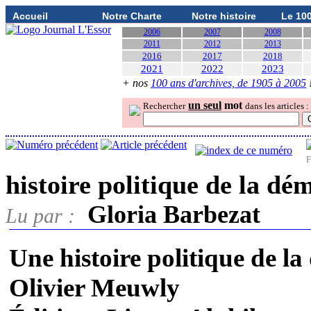
Accueil
Notre Charte
Notre histoire
Le 10
2006
2007
2008
2011
2012
2013
2016
2017
2018
2021
2022
2023
+ nos
100 ans d'archives, de 1905 à 2005
un seul
mot
Rechercher
dans les articles :
F
histoire politique de la d
Gloria Barbezat
Lu par :
Une histoire politique de la
Olivier Meuwly