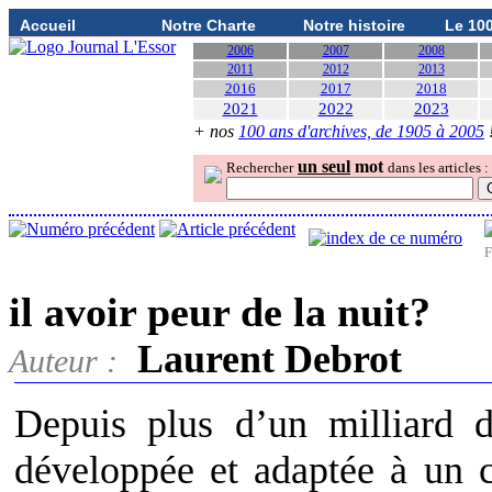
Accueil
Notre Charte
Notre histoire
Le 10
2006
2007
2008
2011
2012
2013
2016
2017
2018
2021
2022
2023
+ nos
100 ans d'archives, de 1905 à 2005
un seul
mot
Rechercher
dans les articles :
F
il avoir peur de la nuit?
Laurent Debrot
Auteur :
Depuis plus d’un milliard d
développée et adaptée à un c