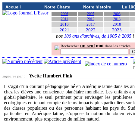
Accueil
Notre Charte
Notre histoire
Le 10
2006
2007
2008
2011
2012
2013
2016
2017
2018
2021
2022
2023
+ nos
100 ans d'archives, de 1905 à 2005
!
un seul
mot
Rechercher
dans les articles :
D
Yvette Humbert Fink
signalée par :
Il s’agit d’un courant pédagogique né en Amérique latine dans les ann
chez les élèves une conscience planétaire mondiale. Les enfants app
global-planétaire, le seul pertinent pour envisager les problèmes
écologiques en tenant compte de leurs impacts plus particuliers sur
des classes populaires ou des personnes habitant les pays du Sud.
particulier en Amérique latine, s’oppose la notion du «buen vivi
environnement, plus respectueux du milieu naturel.