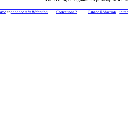
urce
et
annonce à la Rédaction
|
Corrections ?
Espace Rédaction
intra