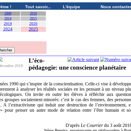
0ème !
Tout savoir...
L'équipe
Nous contacte
2009
2010
2014
2015
2019
2020
2024
2025
L’éco-
écembre 2018
pédagogie: une conscience planétaire
ées 1990 qui s’inspire de la conscientisation. Celle-ci vise à développ
rennent à analyser les réalités sociales en les pensant à un niveau pl
 écologiques. On invite en outre les élèves à réfléchir aux questio
 les groupes socialement minorés: c’est le cas des femmes, des personn
 A l’extractivisme qui induit une destruction de l’environnement, 
r» pour penser un autre mode de relation entre l’être humain et s
D'après
Le Courrier
du 3 août 201
Irène Pereira, enseignante en philosophie à Par