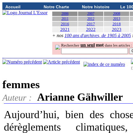
Accueil
Notre Charte
Notre histoire
Le 10
2006
2007
2008
2011
2012
2013
2016
2017
2018
2021
2022
2023
+ nos
100 ans d'archives, de 1905 à 2005
un seul
mot
Rechercher
dans les articles :
D
femmes
Arianne Gähwiller
Auteur :
Aujourd’hui, bien des chose
dérèglements climatiques