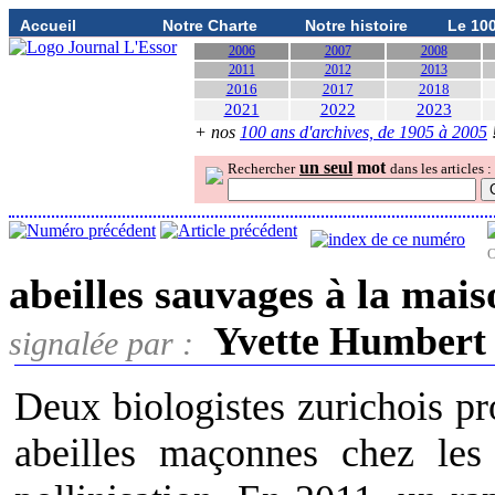
Accueil
Notre Charte
Notre histoire
Le 10
2006
2007
2008
2011
2012
2013
2016
2017
2018
2021
2022
2023
+ nos
100 ans d'archives, de 1905 à 2005
un seul
mot
Rechercher
dans les articles :
O
abeilles sauvages à la mais
Yvette Humbert
signalée par :
Deux biologistes zurichois pr
abeilles maçonnes chez les 