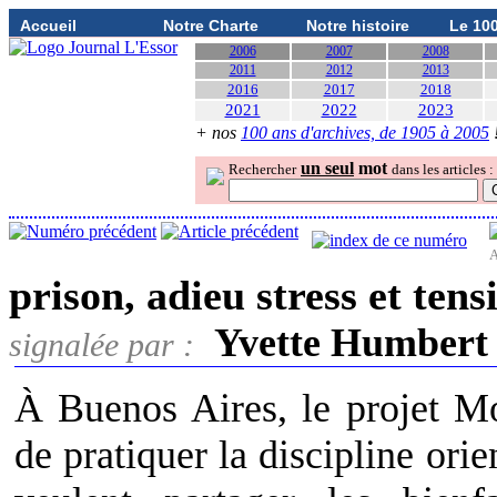
Accueil
Notre Charte
Notre histoire
Le 10
2006
2007
2008
2011
2012
2013
2016
2017
2018
2021
2022
2023
+ nos
100 ans d'archives, de 1905 à 2005
un seul
mot
Rechercher
dans les articles :
A
prison, adieu stress et tens
Yvette Humbert
signalée par :
À Buenos Aires, le projet M
de pratiquer la discipline orie