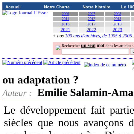
Accueil
Notre Charte
Notre histoire
Le 10
2006
2007
2008
2011
2012
2013
2016
2017
2018
2021
2022
2023
+ nos
100 ans d'archives, de 1905 à 2005
un seul
mot
Rechercher
dans les articles :
A
ou adaptation ?
Emilie Salamin-Ama
Auteur :
Le développement fait partie
siècles que nous avançons 