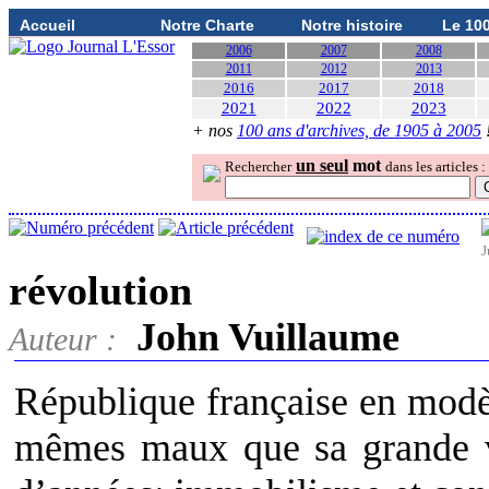
Accueil
Notre Charte
Notre histoire
Le 10
2006
2007
2008
2011
2012
2013
2016
2017
2018
2021
2022
2023
+ nos
100 ans d'archives, de 1905 à 2005
un seul
mot
Rechercher
dans les articles :
J
révolution
John Vuillaume
Auteur :
République française en modèl
mêmes maux que sa grande v