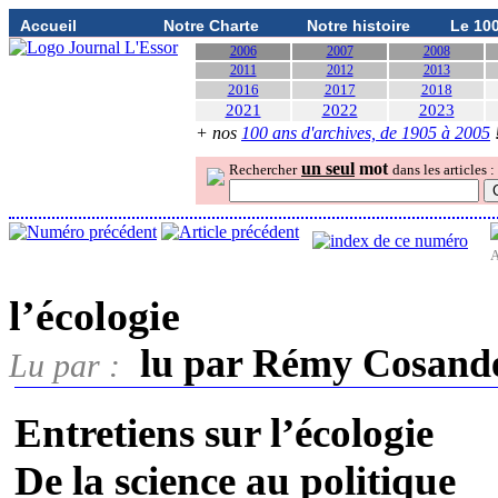
Accueil
Notre Charte
Notre histoire
Le 10
2006
2007
2008
2011
2012
2013
2016
2017
2018
2021
2022
2023
+ nos
100 ans d'archives, de 1905 à 2005
un seul
mot
Rechercher
dans les articles :
A
l’écologie
lu par Rémy Cosand
Lu par :
Entretiens sur l’écologie
De la science au politique