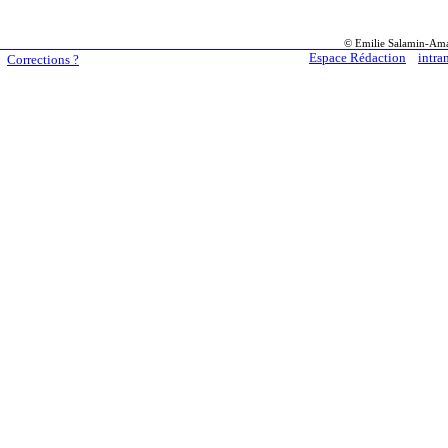
© Emilie Salamin-Am
Espace Rédaction
intra
Corrections ?