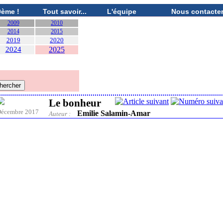
0ème !
Tout savoir...
L'équipe
Nous contacte
2009
2010
2014
2015
2019
2020
2024
2025
Le bonheur
écembre 2017
Emilie Salamin-Amar
Auteur :