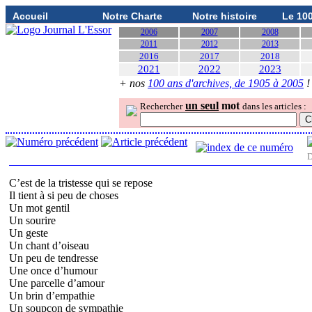
Accueil
Notre Charte
Notre histoire
Le 10
2006
2007
2008
2011
2012
2013
2016
2017
2018
2021
2022
2023
+ nos
100 ans d'archives, de 1905 à 2005
!
un seul
mot
Rechercher
dans les articles :
D
C’est de la tristesse qui se repose
Il tient à si peu de choses
Un mot gentil
Un sourire
Un geste
Un chant d’oiseau
Un peu de tendresse
Une once d’humour
Une parcelle d’amour
Un brin d’empathie
Un soupçon de sympathie