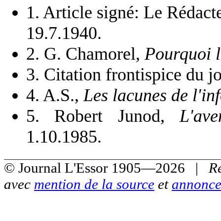
1
. Article signé: Le Rédac
19.7.1940.
2
. G. Chamorel,
Pourquoi l
3
. Citation frontispice du j
4
. A.S.,
Les lacunes de l'in
5
. Robert Junod,
L'av
1.10.1985.
© Journal L'Essor 1905—2026 |
R
avec
mention de la source
et
annonce