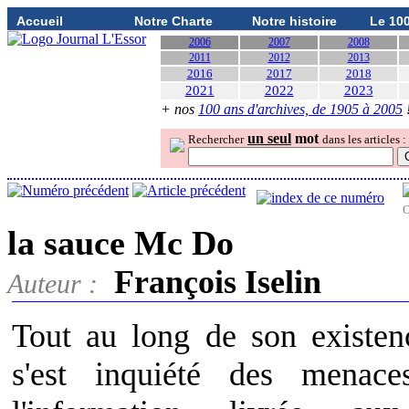
Accueil
Notre Charte
Notre histoire
Le 10
2006
2007
2008
2011
2012
2013
2016
2017
2018
2021
2022
2023
+ nos
100 ans d'archives, de 1905 à 2005
un seul
mot
Rechercher
dans les articles :
O
la sauce Mc Do
François Iselin
Auteur :
Tout au long de son existen
s'est inquiété des menac