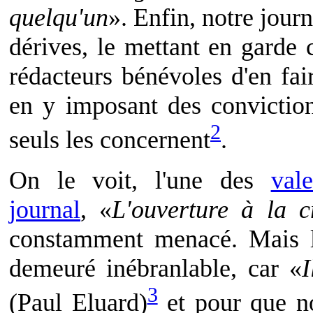
quelqu'un
». Enfin, notre journ
dérives, le mettant en garde c
rédacteurs bénévoles d'en fair
en y imposant des conviction
2
seuls les concernent
.
On le voit, l'une des
val
journal
, «
L'ouverture à la cr
constamment menacé. Mais le
demeuré inébranlable, car «
I
3
(Paul Eluard)
et pour que nos