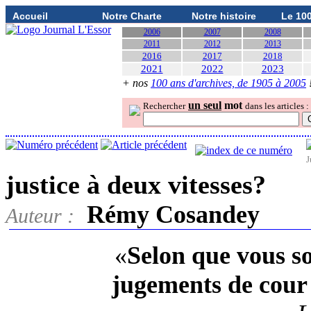
Accueil
Notre Charte
Notre histoire
Le 10
2006
2007
2008
2011
2012
2013
2016
2017
2018
2021
2022
2023
+ nos
100 ans d'archives, de 1905 à 2005
un seul
mot
Rechercher
dans les articles :
J
justice à deux vitesses?
Rémy Cosandey
Auteur :
«
Selon que vous so
jugements de cour 