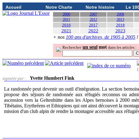
Accueil
Notre Charte
Notre histoire
Le 10
2006
2007
2008
2011
2012
2013
2016
2017
2018
2021
2022
2023
+ nos
100 ans d'archives, de 1905 à 2005
!
un seul
mot
Rechercher
dans les articles :
D
Yvette Humbert Fink
signalée par :
La randonnée peut devenir un outil d'intégration. La section bernoi
propose des séjours de randonnée aux réfugiés reconnus ou admis 
ascension vers la Geltenhütte dans les Alpes bernoises à 2000 mèt
Tibétains, Erythréens et Ethiopiens qui ont ainsi découvert la montagn
mission d'un club alpin de rendre la montagne accessible aux réfugiés,