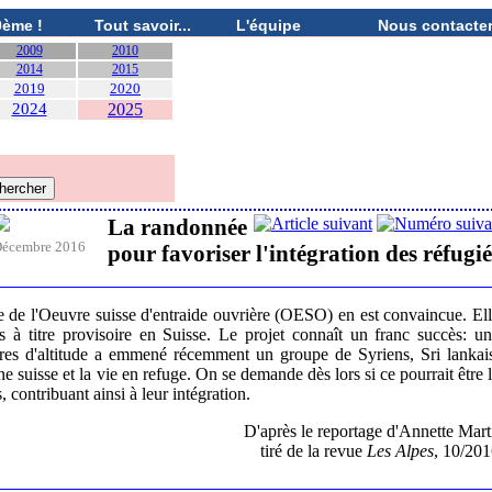
0ème !
Tout savoir...
L'équipe
Nous contacte
2009
2010
2014
2015
2019
2020
2024
2025
La randonnée
écembre 2016
pour favoriser l'intégration des réfugié
se de l'Oeuvre suisse d'entraide ouvrière (OESO) en est convaincue. El
à titre provisoire en Suisse. Le projet connaît un franc succès: u
res d'altitude a emmené récemment un groupe de Syriens, Sri lankai
e suisse et la vie en refuge. On se demande dès lors si ce pourrait être 
 contribuant ainsi à leur intégration.
D'après le reportage d'Annette Mart
tiré de la revue
Les Alpes
, 10/20