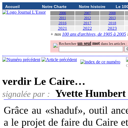
Accueil
Notre Charte
Notre histoire
Le 10
2006
2007
2008
2011
2012
2013
2016
2017
2018
2021
2022
2023
+ nos
100 ans d'archives, de 1905 à 2005
un seul
mot
Rechercher
dans les articles :
O
verdir Le Caire…
Yvette Humbert
signalée par :
Grâce au «shaduf», outil ance
a le projet de faire du Caire e