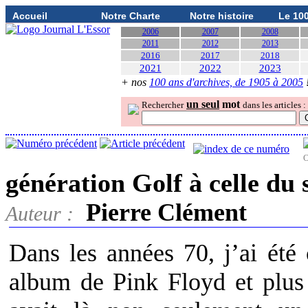
Accueil
Notre Charte
Notre histoire
Le 10
2006
2007
2008
2011
2012
2013
2016
2017
2018
2021
2022
2023
+ nos
100 ans d'archives, de 1905 à 2005
un seul
mot
Rechercher
dans les articles :
O
génération Golf à celle du
Pierre Clément
Auteur :
Dans les années 70, j’ai été
album de Pink Floyd et plus 