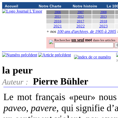
Accueil
Notre Charte
Notre histoire
Le 10
2006
2007
2008
2011
2012
2013
2016
2017
2018
2021
2022
2023
+ nos
100 ans d'archives, de 1905 à 2005
un seul
mot
Rechercher
dans les articles :
J
la peur
Pierre Bühler
Auteur :
Le mot français «peur» nous 
paveo
,
pavere
, qui signifie d’