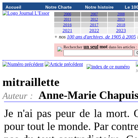
Accueil
Notre Charte
Notre histoire
Le 10
2006
2007
2008
2011
2012
2013
2016
2017
2018
2021
2022
2023
+ nos
100 ans d'archives, de 1905 à 2005
un seul
mot
Rechercher
dans les articles :
J
mitraillette
Anne-Marie Chapui
Auteur :
Je n'ai pas peur de la mort. O
pour tout le monde. Par contre 