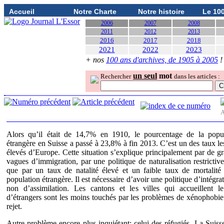
Accueil
Notre Charte
Notre histoire
Le 10
2006
2007
2008
2011
2012
2013
2016
2017
2018
2021
2022
2023
+ nos
100 ans d'archives, de 1905 à 2005
!
un seul
mot
Rechercher
dans les articles :
A
Alors qu’il était de 14,7% en 1910, le pourcentage de la popul
étrangère en Suisse a passé à 23,8% à fin 2013. C’est un des taux le
élevés d’Europe. Cette situation s’explique principalement par de g
vagues d’immigration, par une politique de naturalisation restrictive
que par un taux de natalité élevé et un faible taux de mortalité
population étrangère. Il est nécessaire d’avoir une politique d’intégrat
non d’assimilation. Les cantons et les villes qui accueillent l
d’étrangers sont les moins touchés par les problèmes de xénophobie
rejet.
Autre problème encore plus inquiétant: celui des réfugiés. La Suisse