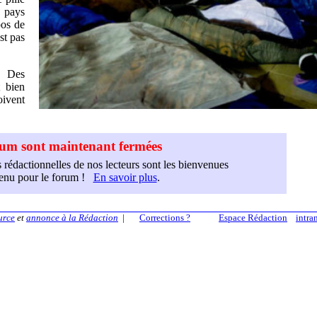
s pays
pos de
st pas
. Des
t bien
oivent
orum sont maintenant fermées
 rédactionnelles de nos lecteurs sont les bienvenues
etenu pour le forum !
En savoir plus
.
urce
et
annonce à la Rédaction
|
Corrections ?
Espace Rédaction
intra