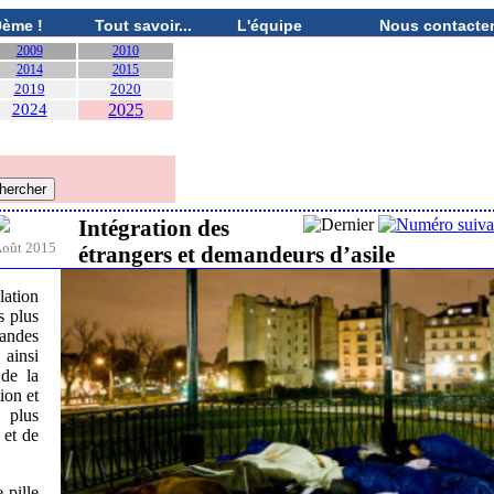
0ème !
Tout savoir...
L'équipe
Nous contacte
2009
2010
2014
2015
2019
2020
2024
2025
Intégration des
oût 2015
étrangers et demandeurs d’asile
ation
s plus
randes
 ainsi
 de la
ion et
e plus
 et de
 pille