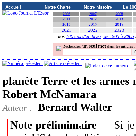
Accueil
Notre Charte
Notre histoire
Le 10
2006
2007
2008
2011
2012
2013
2016
2017
2018
2021
2022
2023
+ nos
100 ans d'archives, de 1905 à 2005
un seul
mot
Rechercher
dans les articles :
A
planète Terre et les armes 
Robert McNamara
Bernard Walter
Auteur :
Note prélimimaire
— Si je 