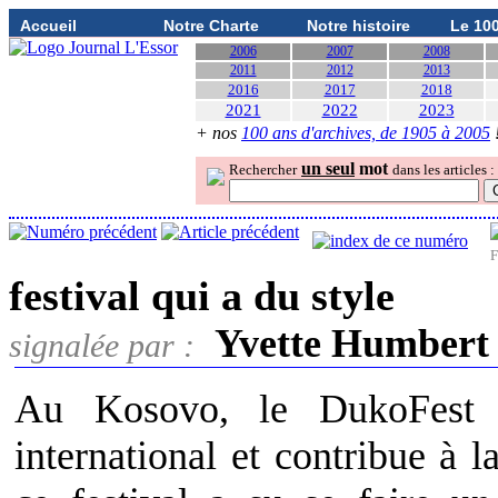
Accueil
Notre Charte
Notre histoire
Le 10
2006
2007
2008
2011
2012
2013
2016
2017
2018
2021
2022
2023
+ nos
100 ans d'archives, de 1905 à 2005
un seul
mot
Rechercher
dans les articles :
F
festival qui a du style
Yvette Humbert
signalée par :
Au Kosovo, le DukoFest d
international et contribue à l