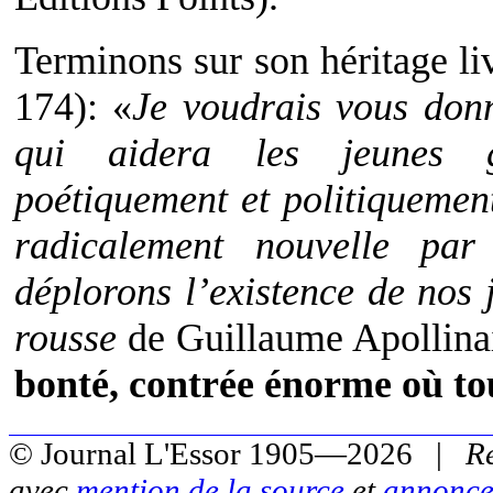
Terminons sur son héritage liv
174): «
Je voudrais vous donn
qui aidera les jeunes g
poétiquement et politiquement
radicalement nouvelle pa
déplorons l’existence de nos 
rousse
de Guillaume Apollinai
bonté, contrée énorme où tou
© Journal L'Essor 1905—2026 |
R
avec
mention de la source
et
annonce