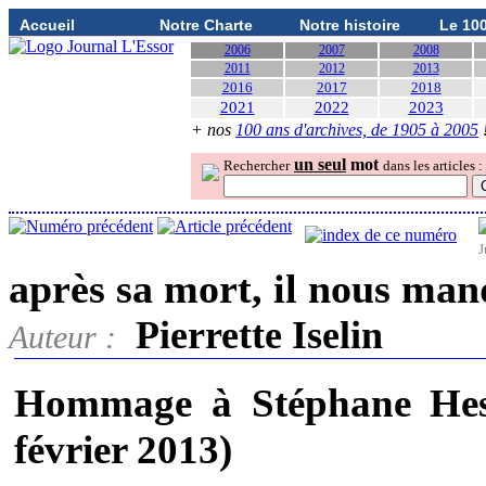
Accueil
Notre Charte
Notre histoire
Le 10
2006
2007
2008
2011
2012
2013
2016
2017
2018
2021
2022
2023
+ nos
100 ans d'archives, de 1905 à 2005
un seul
mot
Rechercher
dans les articles :
J
après sa mort, il nous man
Pierrette Iselin
Auteur :
Hommage à Stéphane Hes
février 2013)