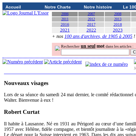
Accueil
Notre Charte
Notre histoire
Le 10
2006
2007
2008
2011
2012
2013
2016
2017
2018
2021
2022
2023
+ nos
100 ans d'archives, de 1905 à 2005
!
un seul
mot
Rechercher
dans les articles :
J
Nouveaux visages
Lors de sa séance du samedi 24 mai dernier, le comité rédactionnel
Walter. Bienvenue à eux !
Robert Curtat
Il habite à Lausanne. Né en 1931 au Périgord au cœur d’une famill
1957 avec Hélène, fidèle compagne, et bientôt journaliste à la «ré
Le départ pour la Suisse intervient en 1963. Dans les dix ans suivan