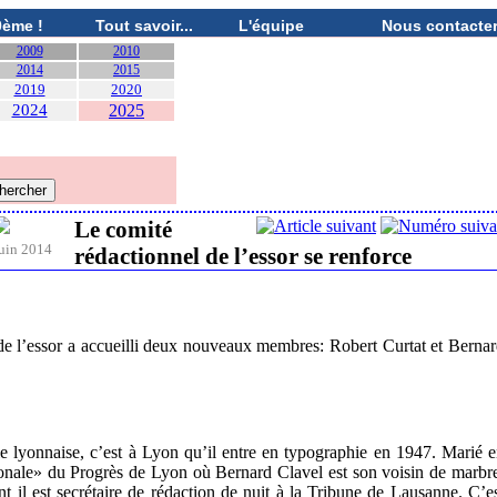
0ème !
Tout savoir...
L'équipe
Nous contacte
2009
2010
2014
2015
2019
2020
2024
2025
Le comité
uin 2014
rédactionnel de l’essor se renforce
 de l’essor a accueilli deux nouveaux membres: Robert Curtat et Berna
e lyonnaise, c’est à Lyon qu’il entre en typographie en 1947. Marié 
gionale» du Progrès de Lyon où Bernard Clavel est son voisin de marbr
t il est secrétaire de rédaction de nuit à la Tribune de Lausanne. C’e