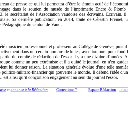
reau de presse ce qui lui permettra d’être le témoin actif de l’économ
 s’engage dans le soutien du musée de l’imprimerie Encre & Plomb
e secrétariat de l’Association vaudoise des écrivains. Ecrivain, il
ionale. Sa dernière publication, en 2014, traite de Célestin Freinet, 
le Pédagogique du canton de Vaud.
 a été musicien professionnel et professeur au Collège de Genève, puis il
é activement dans un certain nombre de luttes, avec toujours pour fond 
t partie du comité de rédaction de l'essor il y a une dizaine d'années. 
 groupe comme un peu extrémiste et il a quitté le journal, en n'en garda
ent lui donner raison. La situation générale évolue d'une telle maniè
 politico-militaro-financier qui gouverne le monde. Il défend l'idée d'u
. C'est ainsi qu’il conçoit son engagement au sein du journal l'essor.
urce
et
annonce à la Rédaction
|
Corrections ?
Espace Rédaction
intra