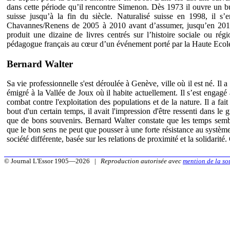
dans cette période qu’il rencontre Simenon. Dès 1973 il ouvre un bu
suisse jusqu’à la fin du siècle. Naturalisé suisse en 1998, il
Chavannes/Renens de 2005 à 2010 avant d’assumer, jusqu’en 2013, l
produit une dizaine de livres centrés sur l’histoire sociale ou rég
pédagogue français au cœur d’un événement porté par la Haute Eco
Bernard Walter
Sa vie professionnelle s'est déroulée à Genève, ville où il est né. Il
émigré à la Vallée de Joux où il habite actuellement. Il s’est engag
combat contre l'exploitation des populations et de la nature. Il a fai
bout d'un certain temps, il avait l'impression d'être ressenti dans le
que de bons souvenirs. Bernard Walter constate que les temps sembl
que le bon sens ne peut que pousser à une forte résistance au système
société différente, basée sur les relations de proximité et la solidarité
© Journal L'Essor 1905—2026 |
Reproduction autorisée avec
mention de la so