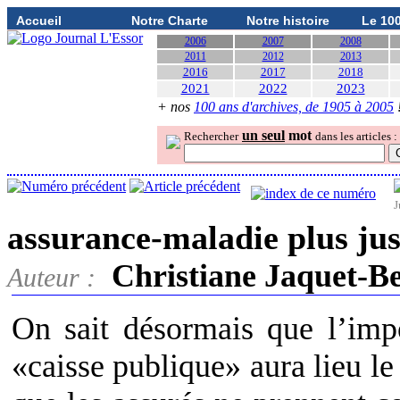
Accueil
Notre Charte
Notre histoire
Le 10
2006
2007
2008
2011
2012
2013
2016
2017
2018
2021
2022
2023
+ nos
100 ans d'archives, de 1905 à 2005
un seul
mot
Rechercher
dans les articles :
J
assurance-maladie plus jus
Christiane Jaquet-B
Auteur :
On sait désormais que l’impor
«caisse publique» aura lieu l