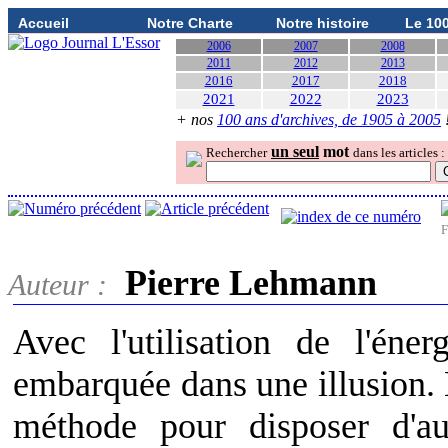
Accueil
Notre Charte
Notre histoire
Le 10
2006
2007
2008
2011
2012
2013
2016
2017
2018
2021
2022
2023
+ nos
100 ans d'archives, de 1905 à 2005
un seul
mot
Rechercher
dans les articles :
F
Pierre Lehmann
Auteur :
Avec l'utilisation de l'éner
embarquée dans une illusion. E
méthode pour disposer d'aut