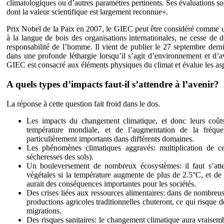
climatologiques ou d’autres paramètres pertinents. Ses évaluations so
dont la valeur scientifique est largement reconnue».
Prix Nobel de la Paix en 2007, le GIEC peut être considéré comme une
à la langue de bois des organisations internationales, ne cesse de d
responsabilité de l’homme. Il vient de publier le 27 septembre dern
dans une profonde léthargie lorsqu’il s’agit d’environnement et d’
GIEC est consacré aux éléments physiques du climat et évalue les aspe
A quels types d’impacts faut-il s’attendre à l’avenir?
La réponse à cette question fait froid dans le dos.
Les impacts du changement climatique, et donc leurs coût
température mondiale, et de l’augmentation de la fréqu
particulièrement importants dans différents domaines.
Les phénomènes climatiques aggravés: multiplication de ce
sécheresses des sols).
Un bouleversement de nombreux écosystèmes: il faut s’att
végétales si la température augmente de plus de 2.5°C, et d
aurait des conséquences importantes pour les sociétés.
Des crises liées aux ressources alimentaires: dans de nombreuse
productions agricoles traditionnelles chuteront, ce qui risque d
migrations.
Des risques sanitaires: le changement climatique aura vraisem