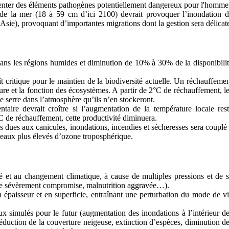
ésenter des éléments pathogènes potentiellement dangereux pour l'homme
de la mer (18 à 59 cm d’ici 2100) devrait provoquer l’inondation 
 Asie), provoquant d’importantes migrations dont la gestion sera délicat
ns les régions humides et diminution de 10% à 30% de la disponibili
 critique pour le maintien de la biodiversité actuelle. Un réchauffeme
ure et la fonction des écosystèmes. A partir de 2°C de réchauffement, l
de serre dans l’atmosphère qu’ils n’en stockeront.
ntaire devrait croître si l’augmentation de la température locale res
°C de réchauffement, cette productivité diminuera.
s dues aux canicules, inondations, incendies et sécheresses sera couplé
veaux plus élevés d’ozone troposphérique.
ité et au changement climatique, à cause de multiples pressions et de 
ole sévèrement compromise, malnutrition aggravée…).
en épaisseur et en superficie, entraînant une perturbation du mode de v
x simulés pour le futur (augmentation des inondations à l’intérieur d
 réduction de la couverture neigeuse, extinction d’espèces, diminution d