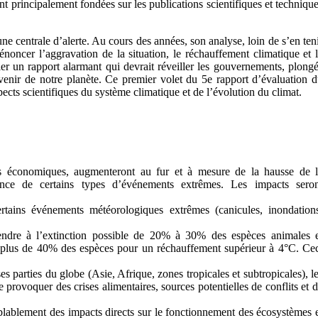
nt principalement fondées sur les publications scientifiques et techniqu
 centrale d’alerte. Au cours des années, son analyse, loin de s’en ten
énoncer l’aggravation de la situation, le réchauffement climatique et 
ier un rapport alarmant qui devrait réveiller les gouvernements, plong
avenir de notre planète. Ce premier volet du 5e rapport d’évaluation 
cts scientifiques du système climatique et de l’évolution du climat.
s économiques, augmenteront au fur et à mesure de la hausse de l
ence de certains types d’événements extrêmes. Les impacts seron
rtains événements météorologiques extrêmes (canicules, inondation
endre à l’extinction possible de 20% à 30% des espèces animales 
e plus de 40% des espèces pour un réchauffement supérieur à 4°C. Ce
s parties du globe (Asie, Afrique, zones tropicales et subtropicales), l
e provoquer des crises alimentaires, sources potentielles de conflits et 
blablement des impacts directs sur le fonctionnement des écosystèmes 