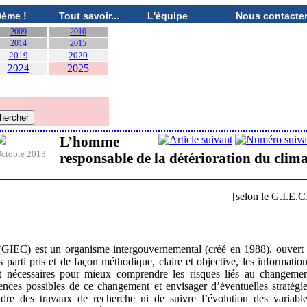
0ème !
Tout savoir...
L'équipe
Nous contacte
2009
2010
2014
2015
2019
2020
2024
2025
L’homme
ctobre 2013
responsable de la détérioration du clima
[selon le G.I.E.C
 (GIEC) est un organisme intergouvernemental (créé en 1988), ouvert
parti pris et de façon méthodique, claire et objective, les informatio
nt nécessaires pour mieux comprendre les risques liés au changeme
ences possibles de ce changement et envisager d’éventuelles stratégi
ndre des travaux de recherche ni de suivre l’évolution des variabl