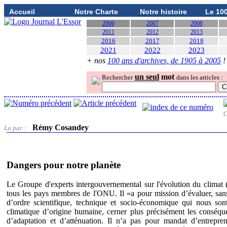
Accueil
Notre Charte
Notre histoire
Le 10
2006
2007
2008
2011
2012
2013
2016
2017
2018
2021
2022
2023
+ nos
100 ans d'archives, de 1905 à 2005
!
un seul
mot
Rechercher
dans les articles :
O
Rémy Cosandey
Lu par :
Dangers pour notre planète
Le Groupe d'experts intergouvernemental sur l'évolution du climat
tous les pays membres de l'ONU. Il «a pour mission d’évaluer, sans 
d’ordre scientifique, technique et socio-économique qui nous so
climatique d’origine humaine, cerner plus précisément les conséqu
d’adaptation et d’atténuation. Il n’a pas pour mandat d’entrepre