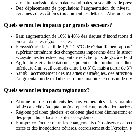
sur la transmission des maladies animales, susceptibles de pr
Des déplacements de population: l’augmentation du niveau 
certaines zones côtières (notamment les deltas en Afrique et en
Quels seront les impacts par grands secteurs?
Eau: augmentation de 10% à 40% des risques d’inondations da
en eau dans les régions sèches.
Ecosystèmes: le seuil de 1,5 à 2,5°C de réchauffement apparaît
supérieur entraînera des changements importants dans la struct
écosystèmes terrestres risquent de relâcher plus de gaz à effet 
Agriculture et alimentation: le potentiel de production alime
inférieure à un seuil compris entre 1 et 3°C, mais à partir de 3
Santé: l’accroissement des maladies diarrhéiques, des affection
l’augmentation de maladies cardiorespiratoires en raison de ni
Quels seront les impacts régionaux?
Afrique: un des continents les plus vulnérables à la variabil
faible capacité d’adaptation (manque d’eau, production agric
Régions polaires: glaciers et calottes glaciaires diminueront 
des populations locales et des écosystèmes.
Europe: cohérence entre les changements déjà observés et ceu
terres et des inondations côtières, accroissement de l’érosion,