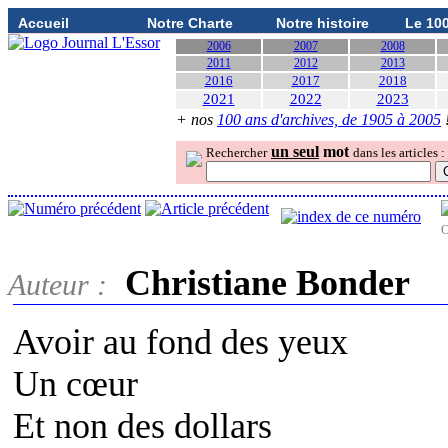
Accueil
Notre Charte
Notre histoire
Le 10
2006
2007
2008
2011
2012
2013
2016
2017
2018
2021
2022
2023
+ nos
100 ans d'archives, de 1905 à 2005
un seul
mot
Rechercher
dans les articles :
O
Christiane Bonder
Auteur :
Avoir au fond des yeux
Un cœur
Et non des dollars