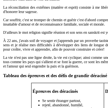
La réconciliation des extrêmes (matière et esprit) consiste à me libé
d'honorer leur sagesse.
Car souffrir, c'est se tromper de chemin et guérir c'est d'abord compren
insatiable d'amour et de reconnaissance familiale, sociale et morale.
D'ailleurs le mot religion signifie réunion et son sens en sanskrit est 
À 22 ans, j'avais soif de voyager et j'apprends par un proverbe taoïs
sens et je réalise mes difficultés à développer des liens de longue du
pour croître, vivre et apprendre, afin de pouvoir construire et créer!
La vie n'est pas une ligne droite, la vie est cyclique; ainsi comme u
tous comme les pays qui s'allient et se font la guerre, ce sont les mêm
et l'amour qui seul engendre la paix et la guérison.
Tableau des épreuves et des défis de grandir déraciné
Épreuves des déracinés
D
Se sentir étranger partout,
rejeté, abandonné, humilié,