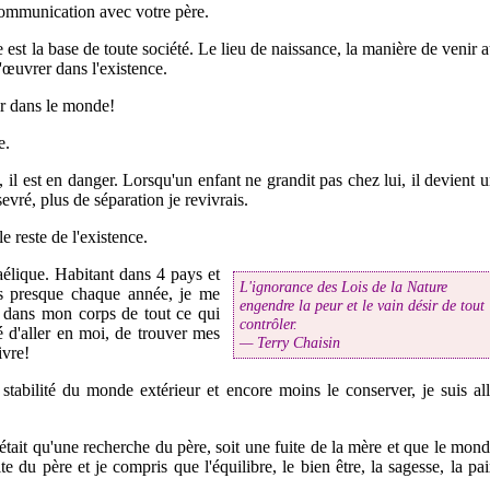
 communication avec votre père.
 est la base de toute société. Le lieu de naissance, la manière de venir 
œuvrer dans l'existence.
r dans le monde!
e.
al, il est en danger. Lorsqu'un enfant ne grandit pas chez lui, il devient 
sevré, plus de séparation je revivrais.
 reste de l'existence.
élique. Habitant dans 4 pays et
L'ignorance des Lois de la Nature
es presque chaque année, je me
engendre la peur et le vain désir de tout
ce dans mon corps de tout ce qui
contrôler.
é d'aller en moi, de trouver mes
— Terry Chaisin
ivre!
stabilité du monde extérieur et encore moins le conserver, je suis al
n'était qu'une recherche du père, soit une fuite de la mère et que le mon
te du père et je compris que l'équilibre, le bien être, la sagesse, la pa