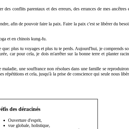
rer des conflits parentaux et des erreurs, des errances de mes ancêtres 
dre, afin de pouvoir faire la paix. Faire la paix c'est se libérer du beso
yoga et en chinois kung-fu.
te que: plus tu voyages et plus tu te perds. Aujourd'hui, je comprends s
rée, car pour cela, je dois m'arrêter sur la bonne terre et planter raci
ne maladie, une souffrance non résolues dans une famille se reproduiron
es répétitions et cela, jusqu'à la prise de conscience qui seule nous libè
éfis des déracinés
Ouverture d'esprit,
vue globale, holistique,