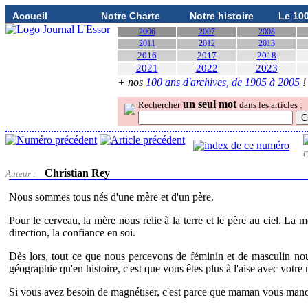
Accueil
Notre Charte
Notre histoire
Le 10
2006
2007
2008
2011
2012
2013
2016
2017
2018
2021
2022
2023
+ nos
100 ans d'archives, de 1905 à 2005
!
un seul
mot
Rechercher
dans les articles :
O
Christian Rey
Auteur :
Nous sommes tous nés d'une mère et d'un père.
Pour le cerveau, la mère nous relie à la terre et le père au ciel. La mèr
direction, la confiance en soi.
Dès lors, tout ce que nous percevons de féminin et de masculin nou
géographie qu'en histoire, c'est que vous êtes plus à l'aise avec votre
Si vous avez besoin de magnétiser, c'est parce que maman vous man