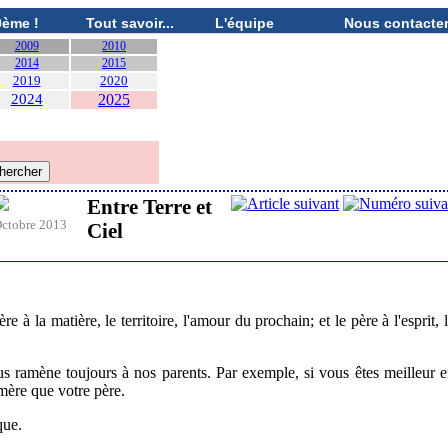
0ème !
Tout savoir...
L'équipe
Nous contacte
2009
2010
2014
2015
2019
2020
2024
2025
Entre Terre et
ctobre 2013
Ciel
e à la matière, le territoire, l'amour du prochain; et le père à l'esprit, 
s ramène toujours à nos parents. Par exemple, si vous êtes meilleur 
 mère que votre père.
que.