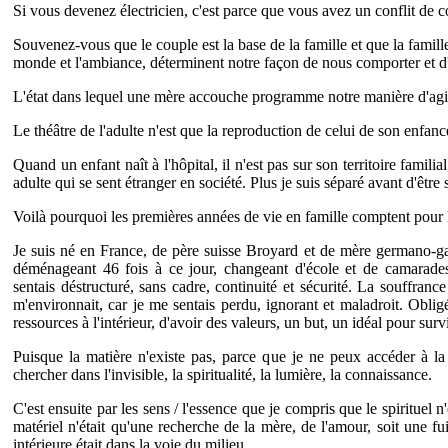
Si vous devenez électricien, c'est parce que vous avez un conflit de
Souvenez-vous que le couple est la base de la famille et que la famille
monde et l'ambiance, déterminent notre façon de nous comporter et d'
L'état dans lequel une mère accouche programme notre manière d'agi
Le théâtre de l'adulte n'est que la reproduction de celui de son enfanc
Quand un enfant naît à l'hôpital, il n'est pas sur son territoire famili
adulte qui se sent étranger en société. Plus je suis séparé avant d'être 
Voilà pourquoi les premières années de vie en famille comptent pour le
Je suis né en France, de père suisse Broyard et de mère germano-ga
déménageant 46 fois à ce jour, changeant d'école et de camarad
sentais déstructuré, sans cadre, continuité et sécurité. La souffran
m'environnait, car je me sentais perdu, ignorant et maladroit. Oblig
ressources à l'intérieur, d'avoir des valeurs, un but, un idéal pour surv
Puisque la matière n'existe pas, parce que je ne peux accéder à la 
chercher dans l'invisible, la spiritualité, la lumière, la connaissance.
C'est ensuite par les sens / l'essence que je compris que le spirituel 
matériel n'était qu'une recherche de la mère, de l'amour, soit une fui
intérieure était dans la voie du milieu.