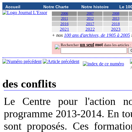
Accueil
Notre Charte
Notre histoire
Le 10
2006
2007
2008
2011
2012
2013
2016
2017
2018
2021
2022
2023
+ nos
100 ans d'archives, de 1905 à 2005
un seul
mot
Rechercher
dans les articles :
A
des conflits
Le Centre pour l'action no
programme 2013-2014. En tout
sont proposés. Ces formati