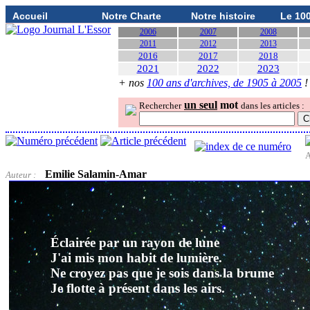
Accueil
Notre Charte
Notre histoire
Le 10
2006
2007
2008
2011
2012
2013
2016
2017
2018
2021
2022
2023
+ nos
100 ans d'archives, de 1905 à 2005
!
un seul
mot
Rechercher
dans les articles :
A
Emilie Salamin-Amar
Auteur :
Éclairée par un rayon de lune
J'ai mis mon habit de lumière.
Ne croyez pas que je sois dans la brume
Je flotte à présent dans les airs.