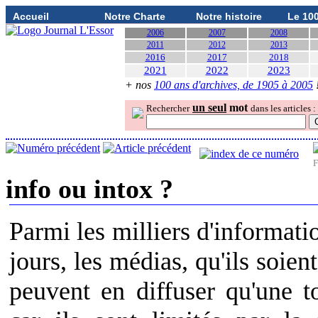
Accueil
Notre Charte
Notre histoire
Le 10
2006
2007
2008
2011
2012
2013
2016
2017
2018
2021
2022
2023
+ nos
100 ans d'archives, de 1905 à 2005
un seul
mot
Rechercher
dans les articles :
F
info ou intox ?
Parmi les milliers d'informati
jours, les médias, qu'ils soien
peuvent en diffuser qu'une to