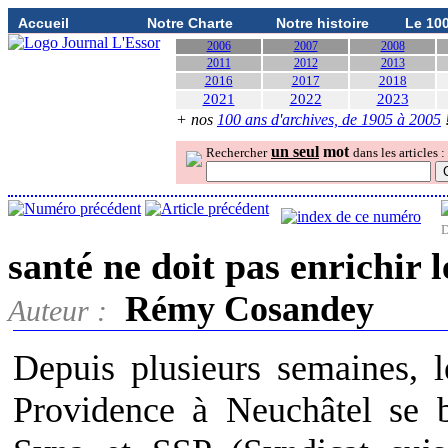
Accueil
Notre Charte
Notre histoire
Le 10
2006
2007
2008
2011
2012
2013
2016
2017
2018
2021
2022
2023
+ nos
100 ans d'archives, de 1905 à 2005
un seul
mot
Rechercher
dans les articles :
D
santé ne doit pas enrichir l
Rémy Cosandey
Auteur :
Depuis plusieurs semaines, l
Providence à Neuchâtel se b