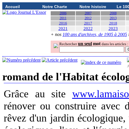
Accueil
Notre Charte
Notre histoire
Le 10
2006
2007
2008
2011
2012
2013
2016
2017
2018
2021
2022
2023
+ nos
100 ans d'archives, de 1905 à 2005
un seul
mot
Rechercher
dans les articles :
A
romand de l'Habitat écolog
Grâce au site
www.lamaiso
rénover ou construire avec d
rêvez d'un jardin écologique,