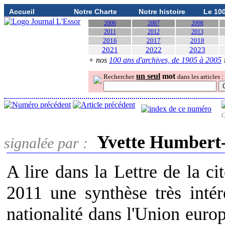
Accueil
Notre Charte
Notre histoire
Le 10
2006
2007
2008
2011
2012
2013
2016
2017
2018
2021
2022
2023
+ nos
100 ans d'archives, de 1905 à 2005
un seul
mot
Rechercher
dans les articles :
O
Yvette Humbert
signalée par :
A lire dans la Lettre de la c
2011 une synthèse très intér
nationalité dans l'Union euro