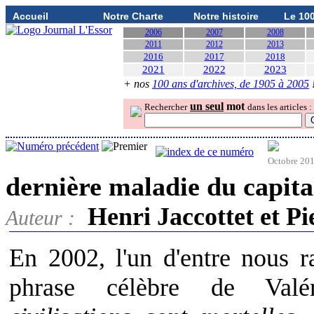
Accueil
Notre Charte
Notre histoire
Le 10
2006
2007
2008
2011
2012
2013
2016
2017
2018
2021
2022
2023
+ nos
100 ans d'archives, de 1905 à 2005
un seul
mot
Rechercher
dans les articles :
Octobre 20
dernière maladie du capita
Henri Jaccottet et 
Auteur :
En 2002, l'un d'entre nous ra
phrase célèbre de Valé