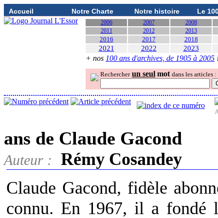
Accueil
Notre Charte
Notre histoire
Le 10
2006
2007
2008
2011
2012
2013
2016
2017
2018
2021
2022
2023
+ nos
100 ans d'archives, de 1905 à 2005
un seul
mot
Rechercher
dans les articles :
A
ans de Claude Gacond
Rémy Cosandey
Auteur :
Claude Gacond, fidèle abonné 
connu. En 1967, il a fondé 