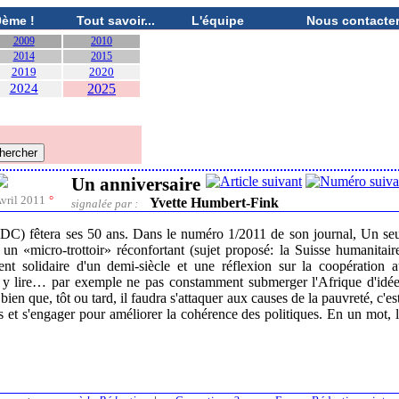
0ème !
Tout savoir...
L'équipe
Nous contacte
2009
2010
2014
2015
2019
2020
2024
2025
Un anniversaire
vril 2011
°
Yvette Humbert-Fink
signalée par :
DDC) fêtera ses 50 ans. Dans le numéro 1/2011 de son journal, Un se
 un «micro-trottoir» réconfortant (sujet proposé: la Suisse humanitair
ent solidaire d'un demi-siècle et une réflexion sur la coopération 
y lire… par exemple ne pas constamment submerger l'Afrique d'idé
n que, tôt ou tard, il faudra s'attaquer aux causes de la pauvreté, c'es
 et s'engager pour améliorer la cohérence des politiques. En un mot, 