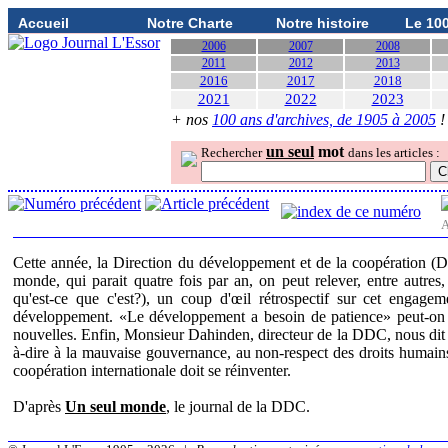
Accueil
Notre Charte
Notre histoire
Le 10
2006
2007
2008
2011
2012
2013
2016
2017
2018
2021
2022
2023
+ nos
100 ans d'archives, de 1905 à 2005
!
un seul
mot
Rechercher
dans les articles :
A
Cette année, la Direction du développement et de la coopération (
monde, qui parait quatre fois par an, on peut relever, entre autres,
qu'est-ce que c'est?), un coup d'œil rétrospectif sur cet engagem
développement. «Le développement a besoin de patience» peut-on 
nouvelles. Enfin, Monsieur Dahinden, directeur de la DDC, nous dit bie
à-dire à la mauvaise gouvernance, au non-respect des droits humains
coopération internationale doit se réinventer.
D'après
Un seul monde
, le journal de la DDC.