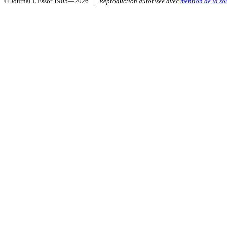
© Journal L'Essor 1905—2026 |
Reproduction autorisée avec
mention de la so