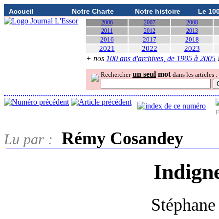
Accueil
Notre Charte
Notre histoire
Le 10
2006
2007
2008
2011
2012
2013
2016
2017
2018
2021
2022
2023
+ nos
100 ans d'archives, de 1905 à 2005
un seul
mot
Rechercher
dans les articles :
F
Rémy Cosandey
Lu par :
Indign
Stéphane 