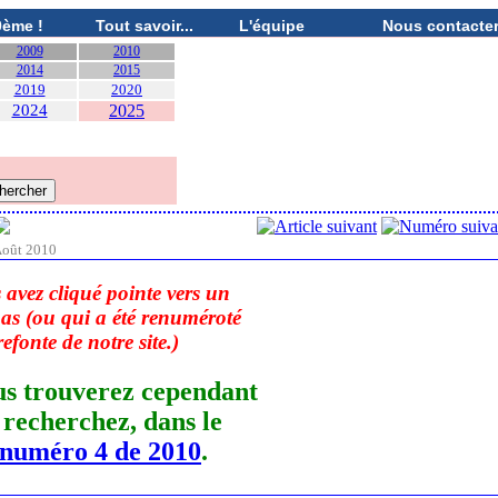
0ème !
Tout savoir...
L'équipe
Nous contacte
2009
2010
2014
2015
2019
2020
2024
2025
oût 2010
 avez cliqué pointe vers un
 pas (ou qui a été renuméroté
refonte de notre site.)
us trouverez cependant
s recherchez, dans le
 numéro 4 de 2010
.