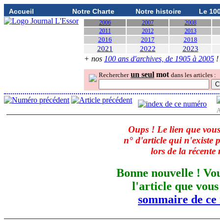
Accueil
Notre Charte
Notre histoire
Le 10
2006
2007
2008
2011
2012
2013
2016
2017
2018
2021
2022
2023
+ nos
100 ans d'archives, de 1905 à 2005
!
un seul
mot
Rechercher
dans les articles :
A
Oups ! Le lien que vous
n° d'article qui n'existe
lors de la récente 
Bonne nouvelle ! Vo
l'article que vou
sommaire de ce