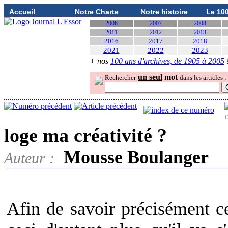
Accueil
Notre Charte
Notre histoire
Le 10
2006
2007
2008
2011
2012
2013
2016
2017
2018
2021
2022
2023
+ nos
100 ans d'archives, de 1905 à 2005
un seul
mot
Rechercher
dans les articles :
D
loge ma créativité ?
Mousse Boulanger
Auteur :
Afin de savoir précisément ce