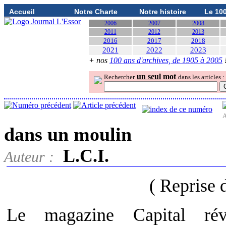
Accueil
Notre Charte
Notre histoire
Le 10
2006
2007
2008
2011
2012
2013
2016
2017
2018
2021
2022
2023
+ nos
100 ans d'archives, de 1905 à 2005
un seul
mot
Rechercher
dans les articles :
A
dans un moulin
L.C.I.
Auteur :
( Reprise 
Le magazine Capital rév