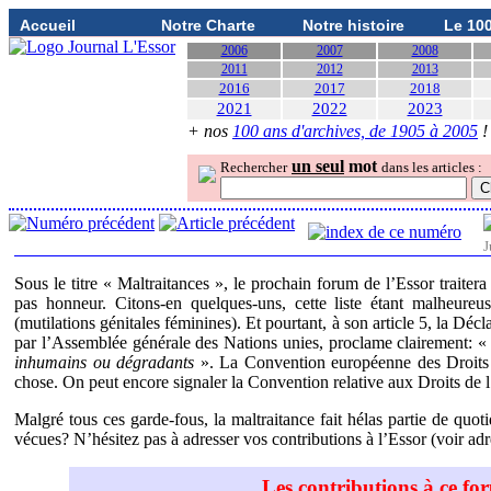
Accueil
Notre Charte
Notre histoire
Le 10
2006
2007
2008
2011
2012
2013
2016
2017
2018
2021
2022
2023
+ nos
100 ans d'archives, de 1905 à 2005
!
un seul
mot
Rechercher
dans les articles :
J
Sous le titre « Maltraitances », le prochain forum de l’Essor traitera
pas honneur. Citons-en quelques-uns, cette liste étant malheureu
(mutilations génitales féminines). Et pourtant, à son article 5, la D
par l’Assemblée générale des Nations unies, proclame clairement: 
inhumains ou dégradants
». La Convention européenne des Droits
chose. On peut encore signaler la Convention relative aux Droits de l’
Malgré tous ces garde-fous, la maltraitance fait hélas partie de qu
vécues? N’hésitez pas à adresser vos contributions à l’Essor (voir ad
Les contributions à ce f