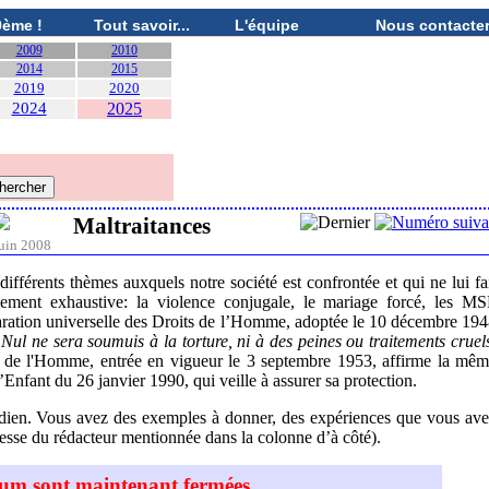
0ème !
Tout savoir...
L'équipe
Nous contacte
2009
2010
2014
2015
2019
2020
2024
2025
Maltraitances
uin 2008
 différents thèmes auxquels notre société est confrontée et qui ne lui fa
sement exhaustive: la violence conjugale, le mariage forcé, les M
éclaration universelle des Droits de l’Homme, adoptée le 10 décembre 19
«
Nul ne sera soumuis à la torture, ni à des peines ou traitements cruel
 de l'Homme, entrée en vigueur le 3 septembre 1953, affirme la mê
Enfant du 26 janvier 1990, qui veille à assurer sa protection.
otidien. Vous avez des exemples à donner, des expériences que vous av
resse du rédacteur mentionnée dans la colonne d’à côté).
orum sont maintenant fermées