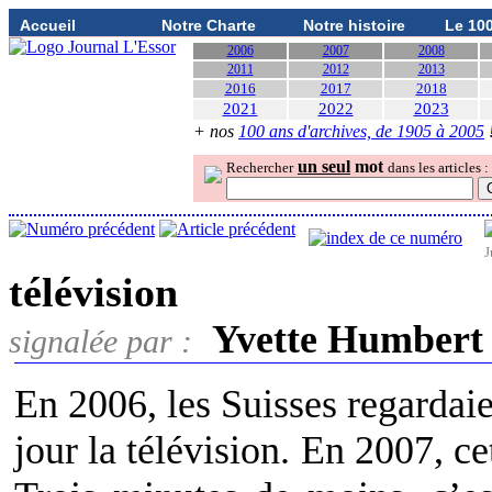
Accueil
Notre Charte
Notre histoire
Le 10
2006
2007
2008
2011
2012
2013
2016
2017
2018
2021
2022
2023
+ nos
100 ans d'archives, de 1905 à 2005
un seul
mot
Rechercher
dans les articles :
J
télévision
Yvette Humbert
signalée par :
En 2006, les Suisses regarda
jour la télévision. En 2007, c