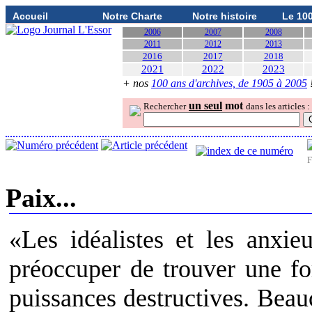
Accueil
Notre Charte
Notre histoire
Le 10
2006
2007
2008
2011
2012
2013
2016
2017
2018
2021
2022
2023
+ nos
100 ans d'archives, de 1905 à 2005
un seul
mot
Rechercher
dans les articles :
F
Paix...
«Les idéalistes et les anxie
préoccuper de trouver une fo
puissances destructives. Beau