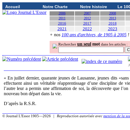
Accueil
Notre Charte
Notre histoire
Le 10
2006
2007
2008
2011
2012
2013
2016
2017
2018
2021
2022
2023
+ nos
100 ans d'archives, de 1905 à 2005
!
un seul
mot
Rechercher
dans les articles :
A
« En juillet dernier, quarante jeunes de Lausanne, jeunes dits «sans
effectuent ainsi un véritable réapprentissage d’une discipline de v
l’autre leur a permis une affirmation de soi, la découverte que l’on
nouveau bon départ dans la vie.
D’après la R.S.R.
© Journal L'Essor 1905—2026 |
Reproduction autorisée avec
mention de la so