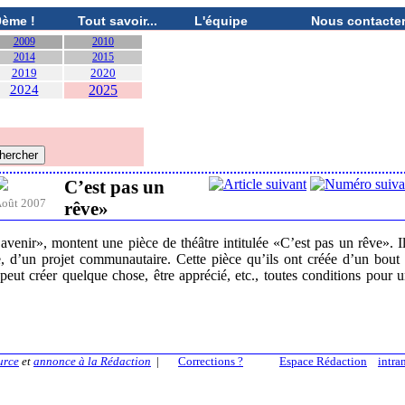
0ème !
Tout savoir...
L'équipe
Nous contacte
2009
2010
2014
2015
2019
2020
2024
2025
C’est pas un
oût 2007
rêve»
 avenir», montent une pièce de théâtre intitulée «C’est pas un rêve». I
ie, d’un projet communautaire. Cette pièce qu’ils ont créée d’un bout
 peut créer quelque chose, être apprécié, etc., toutes conditions pour 
urce
et
annonce à la Rédaction
|
Corrections ?
Espace Rédaction
intra